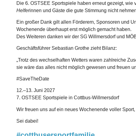
Die 6. OSTSEE Sportspiele haben erneut gezeigt, wie v
Helfer
innen und Gäste die gute Stimmung nicht nehm
Ein großer Dank gilt allen Förderern, Sponsoren und Un
Wochenende überhaupt erst möglich gemacht haben.
Des Weiteren danken wir der SG Willmersdorf und MÖB
Geschäftsführer Sebastian Grothe zieht Bilanz:
„Trotz des wechselhaften Wetters waren zahlreiche Zus
sie wäre das alles nicht möglich gewesen und freuen un
#SaveTheDate
12.–13. Juni 2027
7. OSTSEE Sportspiele in Cottbus-Willmersdorf
Wir freuen uns auf ein neues Wochenende voller Spo
Sei dabei!
#cottbusersportfamilie