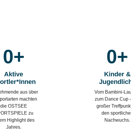
0
+
0
+
Aktive
Kinder &
ortler*innen
Jugendlic
nehmende aus über
Vom Bambini-Lau
portarten machten
zum Dance Cup –
die OSTSEE
großer Treffpunkt
ORTSPIELE zu
den sportlich
em Highlight des
Nachwuchs.
Jahres.