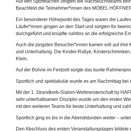
Auf den Sportflächen zeigten die Nachwuchsteams bei
Beachfeld die Teilnehmer*innen des MÖBEL HÖFFNER Bea
Ein besonderer Höhepunkt des Tages waren die Laufeve
Läufer*innen gingen an den Start und sorgten für be
durchgeführt und knüpfte nahtlos an die erfolgreiche E
Auch die jüngsten Besucher*innen kamen voll auf ihre
und Unterhaltung. Die Kinder-Rallye, Kinderschminken
Klein.
Auf der Bühne im Festzelt sorgte das bunte Rahmenpr
Sportlich und spektakulär wurde es am Nachmittag bei
Mit der 1. Strandkorb-Slalom-Weltmeisterschaft by HAF
sehr unterhaltsamen Disziplin wurde um den ersten Wel
mit den weiteren Teams für beste Unterhaltung und zahl
Sportlich ging es bis in die Abendstunden weiter – u
Den Abschluss des ersten Veranstaltungstages bilde