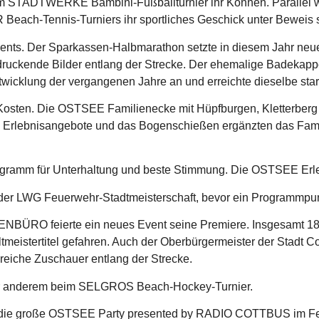
m STADTWERKE Bambini-Fußballturnier ihr Können. Parallel w
ch-Tennis-Turniers ihr sportliches Geschick unter Beweis st
nts. Der Sparkassen-Halbmarathon setzte in diesem Jahr neue
eindruckende Bilder entlang der Strecke. Der ehemalige Bad
ntwicklung der vergangenen Jahre an und erreichte dieselbe sta
 Kosten. Die OSTSEE Familienecke mit Hüpfburgen, Kletterber
, Erlebnisangebote und das Bogenschießen ergänzten das Fami
ogramm für Unterhaltung und beste Stimmung. Die OSTSEE Erle
 der LWG Feuerwehr-Stadtmeisterschaft, bevor ein Programmpun
ENBÜRO feierte ein neues Event seine Premiere. Insgesamt 18 T
tmeistertitel gefahren. Auch der Oberbürgermeister der Stadt 
reiche Zuschauer entlang der Strecke.
nter anderem beim SELGROS Beach-Hockey-Turnier.
te die große OSTSEE Party presented by RADIO COTTBUS im Fe