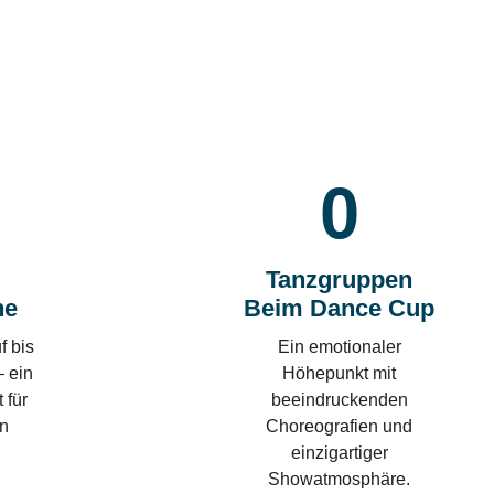
0
Tanzgruppen
he
Beim Dance Cup
f bis
Ein emotionaler
 ein
Höhepunkt mit
 für
beeindruckenden
en
Choreografien und
einzigartiger
Showatmosphäre.