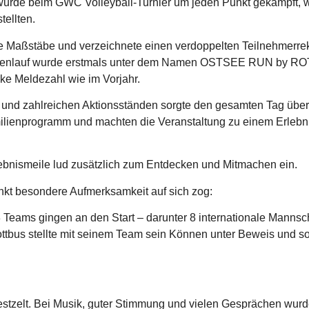
urde beim GWC Volleyball-Turnier um jeden Punkt gekämpft, 
ellten.
 Maßstäbe und verzeichnete einen verdoppelten Teilnehmerrek
ekappenlauf wurde erstmals unter dem Namen OSTSEE RUN by R
rke Meldezahl wie im Vorjahr.
g und zahlreichen Aktionsständen sorgte den gesamten Tag übe
lienprogramm und machten die Veranstaltung zu einem Erlebni
bnismeile lud zusätzlich zum Entdecken und Mitmachen ein.
kt besondere Aufmerksamkeit auf sich zog:
eams gingen an den Start – darunter 8 internationale Mannscha
Cottbus stellte mit seinem Team sein Können unter Beweis und 
stzelt. Bei Musik, guter Stimmung und vielen Gesprächen wu